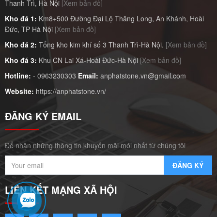
Thanh Trì, Hà Nội
[Xem bản đồ]
Kho đá 1:
Km8+500 Đường Đại Lộ Thăng Long, An Khánh, Hoài
Đức, TP Hà Nội
[Xem bản đồ]
Kho đá 2:
Tổng kho kim khí số 3 Thanh Trì-Hà Nội.
[Xem bản đồ]
Kho đá 3:
Khu CN Lai Xá-Hoài Đức-Hà Nội
[Xem bản đồ]
Hotline:
-
0963230303
Email:
anphatstone.vn@gmail.com
Website:
https://anphatstone.vn/
ĐĂNG KÝ EMAIL
Để nhận những thông tin khuyến mãi mới nhất từ chúng tôi
LIÊN KẾT MẠNG XÃ HỘI