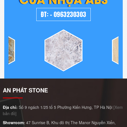
ĐT:
-
0963230303
AN PHÁT STONE
Địa chỉ:
Số 9 ngách 1/25 tổ 5 Phường Kiến Hưng, TP Hà Nội
[Xem
bản đồ]
Showroom:
47 Sunrise B, Khu đô thị The Manor Nguyễn Xiển,