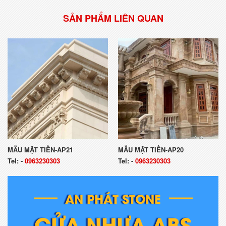
SẢN PHẨM LIÊN QUAN
MẪU MẶT TIỀN-AP21
MẪU MẶT TIỀN-AP20
Tel:
-
0963230303
Tel:
-
0963230303
AN PHÁT STONE
CỬA NHỰA ABS