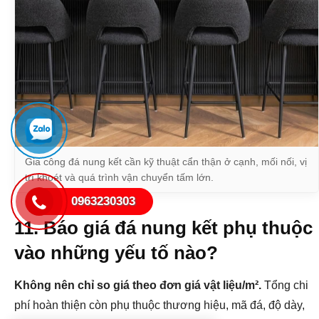
Gia công đá nung kết cần kỹ thuật cẩn thận ở cạnh, mối nối, vị
trí khoét và quá trình vận chuyển tấm lớn.
0963230303
11. Báo giá đá nung kết phụ thuộc
vào những yếu tố nào?
Tư vấn đá hoa văn và
chạm khắc đá
Đã đặt Tư vấn các hạng mục đá hoa văn, đá chạm khắc,
Không nên chỉ so giá theo đơn giá vật liệu/m².
Tổng chi
10 phút trước trước
phí hoàn thiện còn phụ thuộc thương hiệu, mã đá, độ dày,