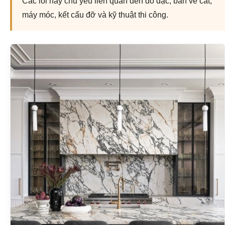
Các lỗi này chủ yếu liên quan đến đo đạc, bản vẽ cắt,
máy móc, kết cấu đỡ và kỹ thuật thi công.