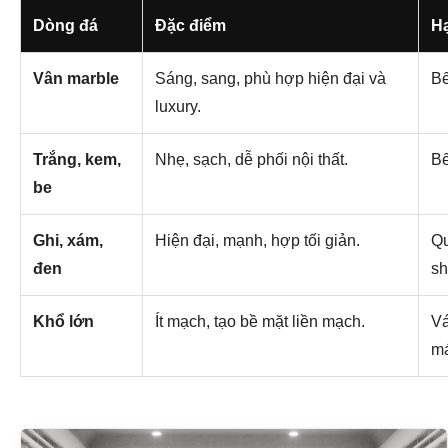
Dòng đá
Đặc điểm
H
Vân marble
Sáng, sang, phù hợp hiện đại và
Bế
luxury.
Trắng, kem,
Nhẹ, sạch, dễ phối nội thất.
Bế
be
Ghi, xám,
Hiện đại, mạnh, hợp tối giản.
Qu
đen
s
Khổ lớn
Ít mạch, tạo bề mặt liền mạch.
Vá
má