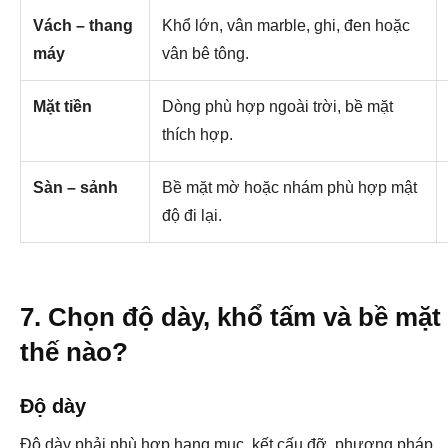
Vách – thang
Khổ lớn, vân marble, ghi, đen hoặc
máy
vân bê tông.
Mặt tiền
Dòng phù hợp ngoài trời, bề mặt
thích hợp.
Sàn – sảnh
Bề mặt mờ hoặc nhám phù hợp mật
độ đi lại.
7. Chọn độ dày, khổ tấm và bề mặt
thế nào?
Độ dày
Độ dày phải phù hợp hạng mục, kết cấu đỡ, phương pháp