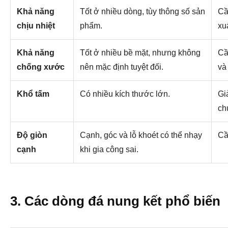
Khả năng
Tốt ở nhiều dòng, tùy thông số sản
Cầ
chịu nhiệt
phẩm.
xu
Khả năng
Tốt ở nhiều bề mặt, nhưng không
Cầ
chống xước
nên mặc định tuyệt đối.
và
Khổ tấm
Có nhiều kích thước lớn.
Gi
ch
Độ giòn
Cạnh, góc và lỗ khoét có thể nhạy
Cầ
cạnh
khi gia công sai.
3. Các dòng đá nung kết phổ biến